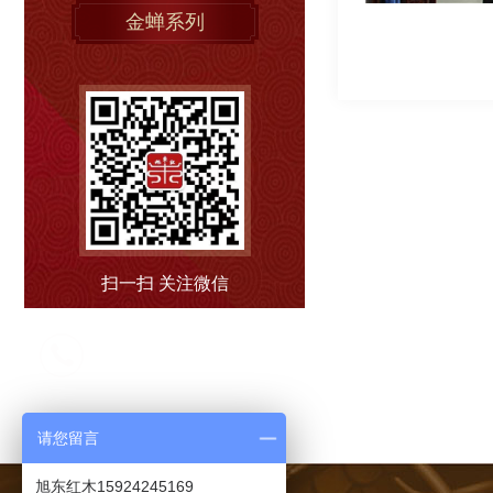
金蝉系列
扫一扫 关注微信
售后热线
0579-86567889
请您留言
旭东红木15924245169