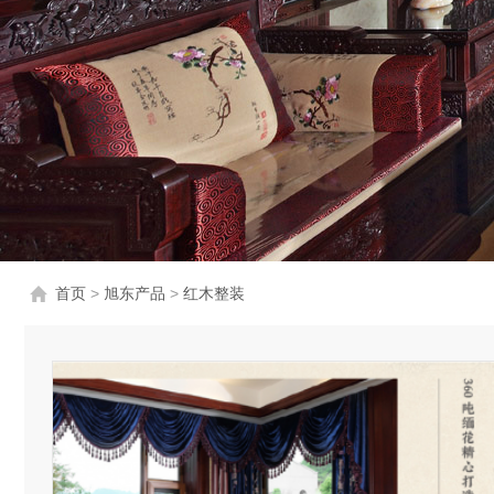
首页
>
旭东产品
>
红木整装