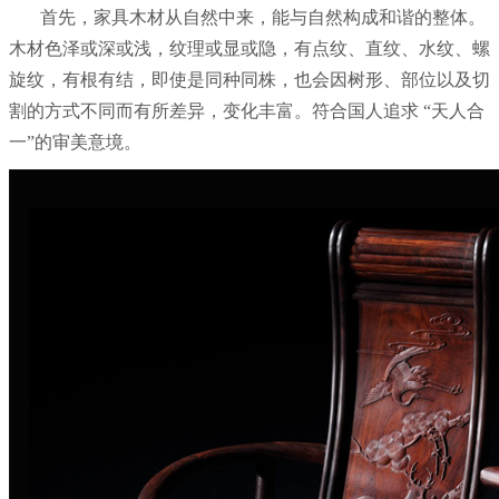
首先，家具木材从自然中来，能与自然构成和谐的整体。
木材色泽或深或浅，纹理或显或隐，有点纹、直纹、水纹、螺
旋纹，有根有结，即使是同种同株，也会因树形、部位以及切
割的方式不同而有所差异，变化丰富。符合国人追求 “天人合
一”的审美意境。