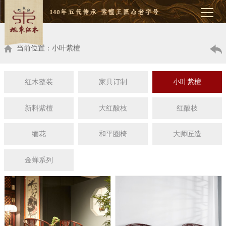
当前位置：小叶紫檀
红木整装
家具订制
小叶紫檀
新料紫檀
大红酸枝
红酸枝
缅花
和平圈椅
大师匠造
金蝉系列