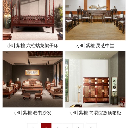
小叶紫檀 六柱螭龙架子床
小叶紫檀 灵芝中堂
小叶紫檀 卷书沙发
小叶紫檀 简易绽放顶箱柜