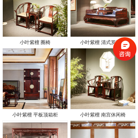
小叶紫檀 圈椅
小叶紫檀 清式罗汉床
小叶紫檀 平板顶箱柜
小叶紫檀 南宫休闲椅