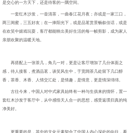
是交心的一方天下，还是待客的一隅空间。
一套红木沙发，一壶清茶，一曲春江花月夜；亦或是一家三口，
两三闺蜜，三五好友；在一捧阳光下，或是品茗赏景畅叙佳话，或是
在欢笑中嬉戏玩耍，客厅都能映出美好生活的每一帧剪影，成为家人
亲朋欢聚的温暖天地。
再搭配上一张茶几，角几一对，更是让客厅增加了几分体面之
感，待人接客，煮酒品茗，谈笑风生中，于宽阔茶几处留下几口醇
香，茶香、木香、人情交汇处，是情趣，是情意，更是情深绵绵。
古往今来，中国人对中式家具始终有一种与生俱来的情怀，置一
套红木沙发于客厅中，从中感悟天人合一的思想，感受返璞归真的纯
净美好。
更重要的是，其中的文化元素契合了中国人内心深处的向往，看