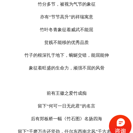
竹分多节，被视为气节的象征
亦有
“节节高升”的祥瑞寓意
竹叶冬青象征着威武不能屈
贫贱不能移的优秀品质
竹子的根深扎于地下，蜿蜒交错，能屈能伸
象征着旺盛的生命力，顽强不屈的风骨
前有王徽之爱竹成痴
留下
“何可一日无此君”的名言
后有郑板桥一幅《竹石图》名扬四海
留下
“千磨万击还坚劲，任尔东西南北风
”千古名句