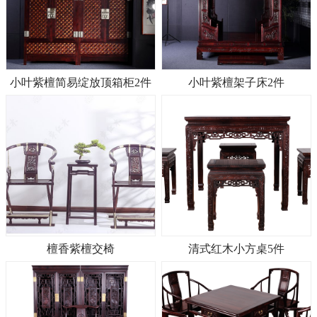
小叶紫檀简易绽放顶箱柜2件
小叶紫檀架子床2件
檀香紫檀交椅
清式红木小方桌5件