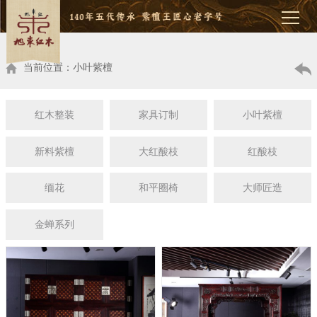
当前位置：小叶紫檀
红木整装
家具订制
小叶紫檀
新料紫檀
大红酸枝
红酸枝
缅花
和平圈椅
大师匠造
金蝉系列