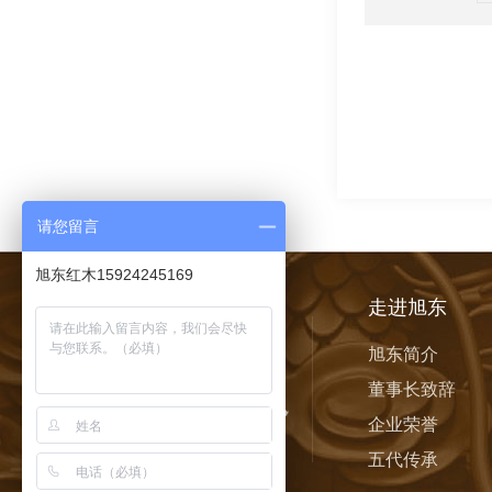
请您留言
旭东红木15924245169
走进旭东
旭东简介
董事长致辞
企业荣誉
五代传承