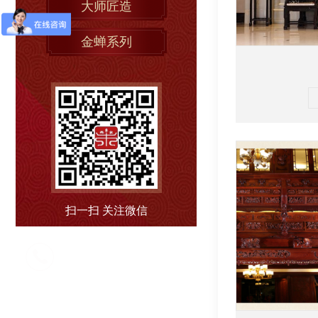
大师匠造
金蝉系列
扫一扫 关注微信
售后热线
0579-86567889