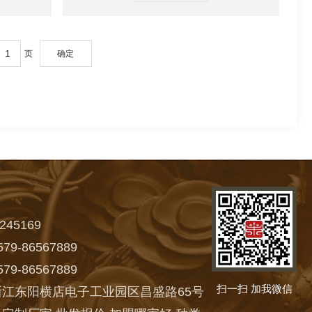
页
确定
245169
9-86567889
9-86567889
扫一扫 加我微信
江东阳横店电子工业园区昌盛路65号