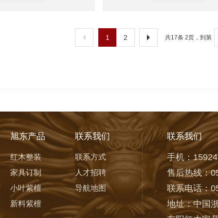
1
2
共17条 2页，到第
旭东产品
联系我们
联系我们
手机：15924
红木整装
联系方式
售后热线：057
家具订制
人才招聘
联系电话：057
小叶紫檀
导航地图
地址：中国浙
新料紫檀