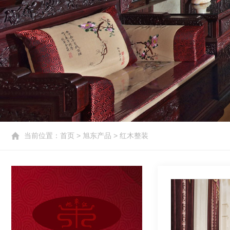
当前位置：
首页
>
旭东产品
>
红木整装